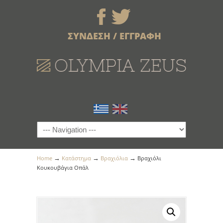
ΣΥΝΔΕΣΗ / ΕΓΓΡΑΦΗ
→
→
→
Home
Κατάστημα
Βραχιόλια
Βραχιόλι
Κουκουβάγια Οπάλ