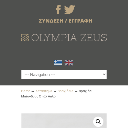
ΣΥΝΔΕΣΗ / ΕΓΓΡΑΦΗ
→
→
→
Home
Κατάστημα
Βραχιόλια
Βραχιόλι
Μαίανδρος Οπάλ Απλό