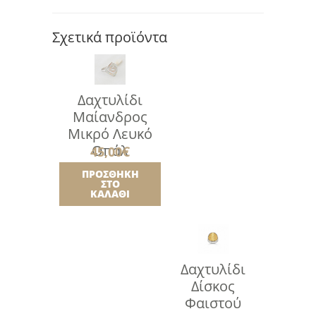
Σχετικά προϊόντα
Δαχτυλίδι
Μαίανδρος
Μικρό Λευκό
Οπάλ
45,00
€
ΠΡΟΣΘΉΚΗ
ΣΤΟ
ΚΑΛΆΘΙ
Δαχτυλίδι
Δίσκος
Φαιστού