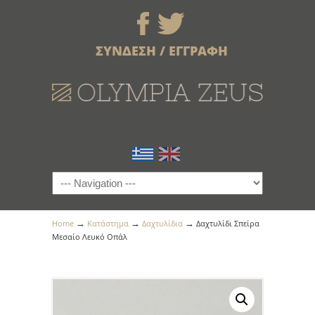
ΣΥΝΔΕΣΗ / ΕΓΓΡΑΦΗ
→
→
→
Home
Κατάστημα
Δαχτυλίδια
Δαχτυλίδι Σπείρα
Μεσαίο Λευκό Οπάλ