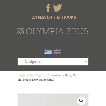
ΣΥΝΔΕΣΗ / ΕΓΓΡΑΦΗ
→
→
→
Home
Κατάστημα
Βραχιόλια
Βραχιόλι
Μαίανδρος Ντεγκραντέ Οπάλ