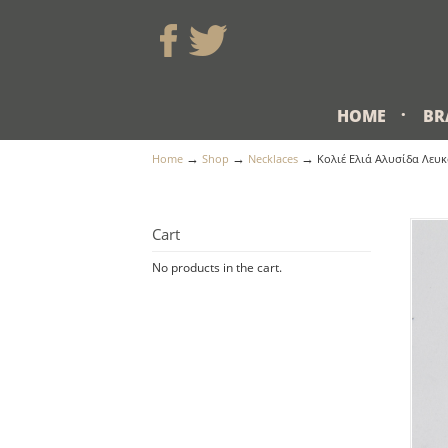
HOME
BR
→
→
→
Home
Shop
Necklaces
Κολιέ Ελιά Αλυσίδα Λευ
Cart
No products in the cart.