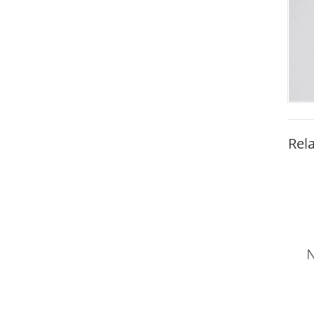
Rel
N