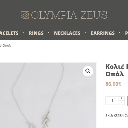
ACELETS
RINGS
NECKLACES
EARRINGS
κό Οπάλ
Κολιέ 
Οπάλ
86,00
€
+
Κολιέ
-
Ελιά
Αλυσίδα
SKU:
K3584
C
Λευκό
Οπάλ
quantity