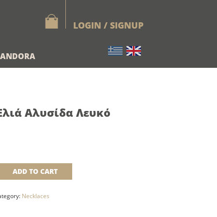
LOGIN / SIGNUP
PANDORA
Ελιά Αλυσίδα Λευκό
ADD TO CART
ategory:
Necklaces